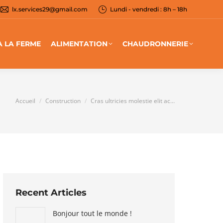
lx.services29@gmail.com
Lundi - vendredi : 8h – 18h
À LA FERME
ALIMENTATION
CHAUDRONNERIE
Vous êtes ici :
Accueil
Construction
Cras ultricies molestie elit ac…
Recent Articles
Bonjour tout le monde !