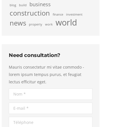
business
blog
build
construction
finance
investment
world
news
property
work
Need consultation?
Mauris consectetur mi vitae commodo -
lorem ipsum tempus purus, et feugiat
lectus efficitur eget.
Nom *
E-mail *
Téléphone