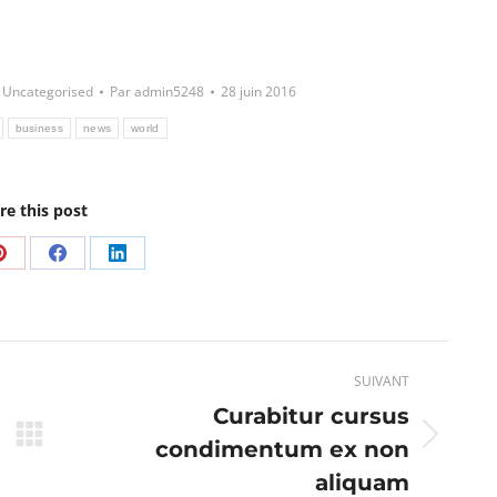
,
Uncategorised
Par
admin5248
28 juin 2016
business
news
world
re this post
er
Partager
Partager
Partager
sur
sur
sur
Pinterest
Facebook
LinkedIn
SUIVANT
Curabitur cursus
condimentum ex non
Article
suivant
aliquam