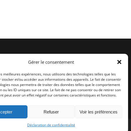
Retrouvez-nous sur :
Gérer le consentement
Facebook
les meilleures expériences, nous utilisons des technologies telles que les
Instagram
 stocker et/ou accéder aux informations des appareils. Le fait de consentir
ologies nous permettra de traiter des données telles que le comportement
n ou les ID uniques sur ce site. Le fait de ne pas consentir ou de retirer son
 peut avoir un effet négatif sur certaines caractéristiques et fonctions.
cepter
Refuser
Voir les préférences
Déclaration de confidentialité
© LX Services 2025 - Tous droits réservés