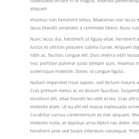
malesuada ornare in id magna. Vivamus pellentesq
aliquam
Vivamus non hendrerit tellus. Maecenas non lacus ege
lacus blandit venenatis a commodo libero. Nunc rut
Nunc lacus dui, hendrerit ut ligula vitae, hendrerit
luctus et ultrices posuere cubilia Curae; Aliquam dig
nibh ac, facilisis congue elit. Duis viverra nibh lect
nisl, porttitor pulvinar justo semper quis. Vivamus i
scelerisque molestie. Donec id congue ligula.
Nullam imperdiet risus sapien, sed dictum mauris al
Cras pretium metus ac ex dictum faucibus. Suspendis
tincidunt elit, vitae blandit leo velit et leo. Cras ult
molestie diam. Ut eu elit vel massa malesuada orna
Curabitur cursus condimentum ex non aliquam. Morb
molestie nulla, at dapibus urna libero nec dolor. 
hendrerit ante sed turpis interdum consequat. Proin 