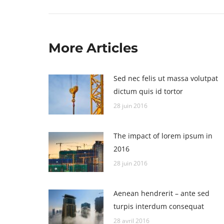
:
More Articles
Sed nec felis ut massa volutpat
dictum quis id tortor
28 juin 2016
The impact of lorem ipsum in
2016
28 juin 2016
Aenean hendrerit – ante sed
turpis interdum consequat
28 avril 2016