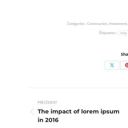
Catégories :
Construction
,
Investment
Étiquettes :
blog
Sha
Partag
sur
X
Navigation
article
PRÉCÉDENT
The impact of lorem ipsum
Article
in 2016
précédent