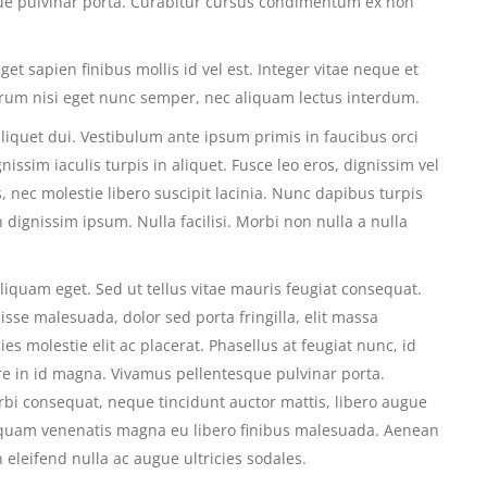
ue pulvinar porta. Curabitur cursus condimentum ex non
t sapien finibus mollis id vel est. Integer vitae neque et
rum nisi eget nunc semper, nec aliquam lectus interdum.
 aliquet dui. Vestibulum ante ipsum primis in faucibus orci
nissim iaculis turpis in aliquet. Fusce leo eros, dignissim vel
us, nec molestie libero suscipit lacinia. Nunc dapibus turpis
n dignissim ipsum. Nulla facilisi. Morbi non nulla a nulla
iquam eget. Sed ut tellus vitae mauris feugiat consequat.
se malesuada, dolor sed porta fringilla, elit massa
ricies molestie elit ac placerat. Phasellus at feugiat nunc, id
re in id magna. Vivamus pellentesque pulvinar porta.
i consequat, neque tincidunt auctor mattis, libero augue
Aliquam venenatis magna eu libero finibus malesuada. Aenean
eleifend nulla ac augue ultricies sodales.