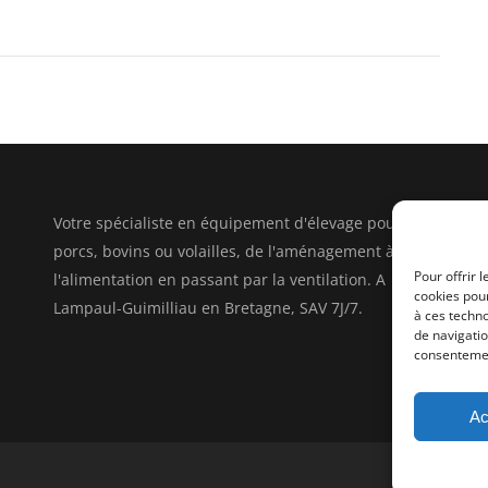
Votre spécialiste en équipement d'élevage pour
porcs, bovins ou volailles, de l'aménagement à
Pour offrir 
l'alimentation en passant par la ventilation. A
cookies pour
Lampaul-Guimilliau en Bretagne, SAV 7J/7.
à ces techn
de navigatio
consentement
Ac