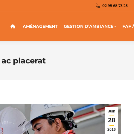
02 98 68 73 25
AMÉNAGEMENT
GESTION D’AMBIANCE
FAF 
t ac placerat
Juin
28
2016