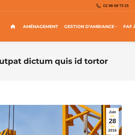
02 98 68 73 25
AMÉNAGEMENT
GESTION D’AMBIANCE
FAF 
utpat dictum quis id tortor
Juin
28
2016