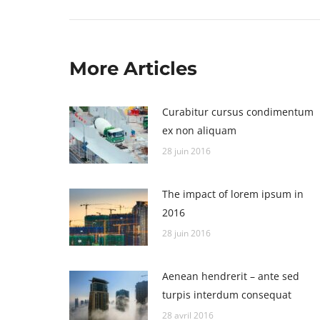
:
More Articles
Curabitur cursus condimentum
ex non aliquam
28 juin 2016
The impact of lorem ipsum in
2016
28 juin 2016
Aenean hendrerit – ante sed
turpis interdum consequat
28 avril 2016