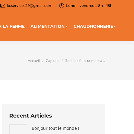
lx.services29@gmail.com
Lundi - vendredi : 8h – 18h
À LA FERME
ALIMENTATION
CHAUDRONNERIE
Vous êtes ici :
Accueil
Capitals
Sed nec felis ut massa…
Recent Articles
Bonjour tout le monde !