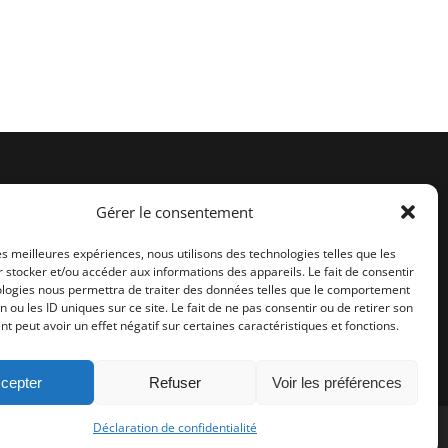
Retrouvez-nous sur :
Gérer le consentement
Facebook
les meilleures expériences, nous utilisons des technologies telles que les
Instagram
 stocker et/ou accéder aux informations des appareils. Le fait de consentir
ologies nous permettra de traiter des données telles que le comportement
n ou les ID uniques sur ce site. Le fait de ne pas consentir ou de retirer son
 peut avoir un effet négatif sur certaines caractéristiques et fonctions.
cepter
Refuser
Voir les préférences
Déclaration de confidentialité
© LX Services 2025 - Tous droits réservés