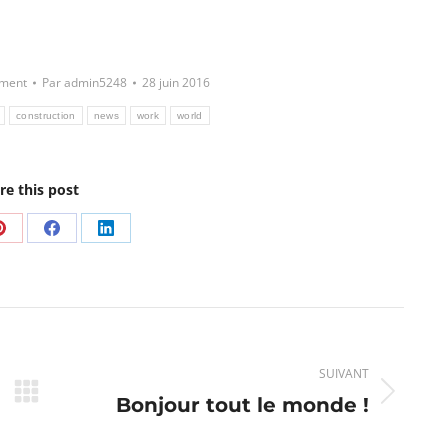
tment
Par
admin5248
28 juin 2016
construction
news
work
world
re this post
er
Partager
Partager
Partager
sur
sur
sur
Pinterest
Facebook
LinkedIn
SUIVANT
Bonjour tout le monde !
Article
suivant