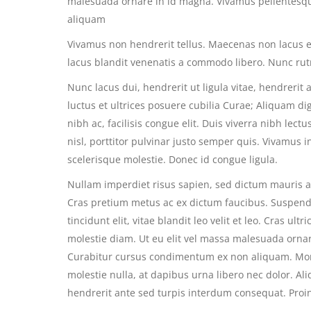
malesuada ornare in id magna. Vivamus pellentesq
aliquam
Vivamus non hendrerit tellus. Maecenas non lacus ege
lacus blandit venenatis a commodo libero. Nunc rut
Nunc lacus dui, hendrerit ut ligula vitae, hendrerit
luctus et ultrices posuere cubilia Curae; Aliquam dig
nibh ac, facilisis congue elit. Duis viverra nibh lect
nisl, porttitor pulvinar justo semper quis. Vivamus i
scelerisque molestie. Donec id congue ligula.
Nullam imperdiet risus sapien, sed dictum mauris al
Cras pretium metus ac ex dictum faucibus. Suspendis
tincidunt elit, vitae blandit leo velit et leo. Cras ult
molestie diam. Ut eu elit vel massa malesuada orna
Curabitur cursus condimentum ex non aliquam. Morb
molestie nulla, at dapibus urna libero nec dolor. 
hendrerit ante sed turpis interdum consequat. Proin 