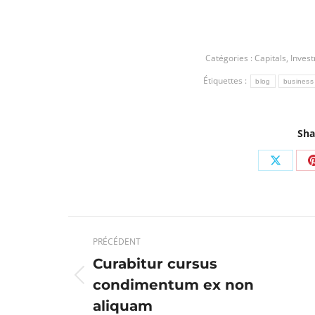
Catégories :
Capitals
,
Inves
Étiquettes :
blog
business
Sha
Partag
sur
X
Navigation
PRÉCÉDENT
article
Curabitur cursus
condimentum ex non
Article
précédent
aliquam