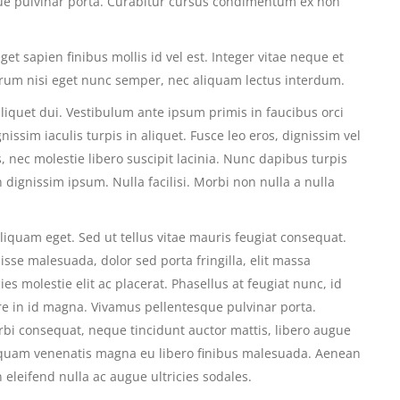
ue pulvinar porta. Curabitur cursus condimentum ex non
t sapien finibus mollis id vel est. Integer vitae neque et
rum nisi eget nunc semper, nec aliquam lectus interdum.
 aliquet dui. Vestibulum ante ipsum primis in faucibus orci
nissim iaculis turpis in aliquet. Fusce leo eros, dignissim vel
us, nec molestie libero suscipit lacinia. Nunc dapibus turpis
n dignissim ipsum. Nulla facilisi. Morbi non nulla a nulla
iquam eget. Sed ut tellus vitae mauris feugiat consequat.
se malesuada, dolor sed porta fringilla, elit massa
ricies molestie elit ac placerat. Phasellus at feugiat nunc, id
re in id magna. Vivamus pellentesque pulvinar porta.
i consequat, neque tincidunt auctor mattis, libero augue
Aliquam venenatis magna eu libero finibus malesuada. Aenean
eleifend nulla ac augue ultricies sodales.