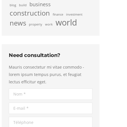
business
blog
build
construction
finance
investment
world
news
property
work
Need consultation?
Mauris consectetur mi vitae commodo -
lorem ipsum tempus purus, et feugiat
lectus efficitur eget.
Nom *
E-mail *
Téléphone