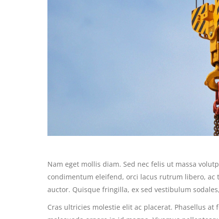
Nam eget mollis diam. Sed nec felis ut massa volutp
condimentum eleifend, orci lacus rutrum libero, ac
auctor. Quisque fringilla, ex sed vestibulum sodales
Cras ultricies molestie elit ac placerat. Phasellus at