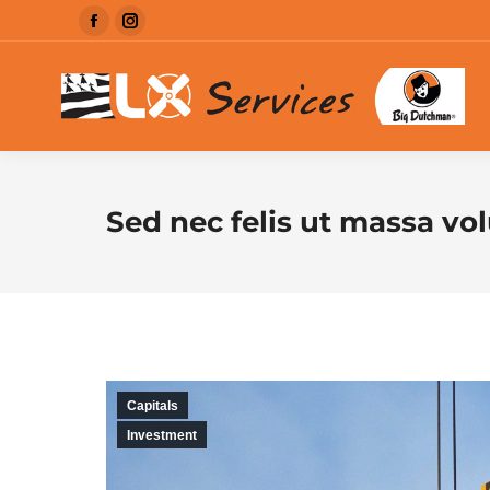
La
La
page
page
Facebook
Instagram
s'ouvre
s'ouvre
dans
dans
une
une
Sed nec felis ut massa vol
nouvelle
nouvelle
fenêtre
fenêtre
Capitals
Investment