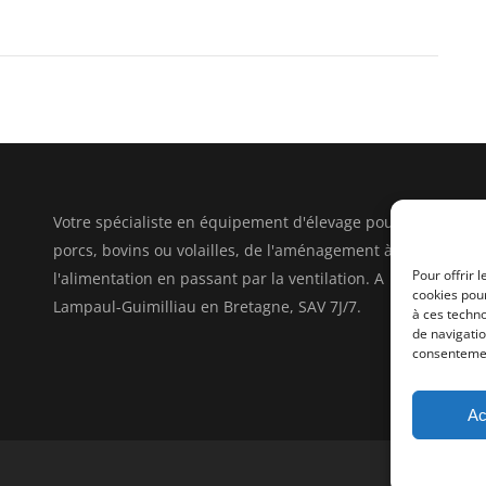
Votre spécialiste en équipement d'élevage pour
porcs, bovins ou volailles, de l'aménagement à
Pour offrir 
l'alimentation en passant par la ventilation. A
cookies pour
Lampaul-Guimilliau en Bretagne, SAV 7J/7.
à ces techn
de navigatio
consentement
Ac