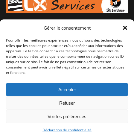
Gérer le consentement
Votre spécialiste en équipement d'élevage pour porcs,
bovins ou volailles, de l'aménagement à l'alimentation en
Pour offrir les meilleures expériences, nous utilisons des technologies
passant par la ventilation. A Lampaul-Guimilliau en
telles que les cookies pour stocker et/ou accéder aux informations des
appareils. Le fait de consentir à ces technologies nous permettra de
Bretagne, SAV 7J/7.
traiter des données telles que le comportement de navigation ou les ID
uniques sur ce site. Le fait de ne pas consentir ou de retirer son
consentement peut avoir un effet négatif sur certaines caractéristiques
Retrouvez-nous sur :
et fonctions.
Facebook
Instagram
Accepter
Refuser
Voir les préférences
© LX Services 2025 - Tous droits réservés
Déclaration de confidentialité