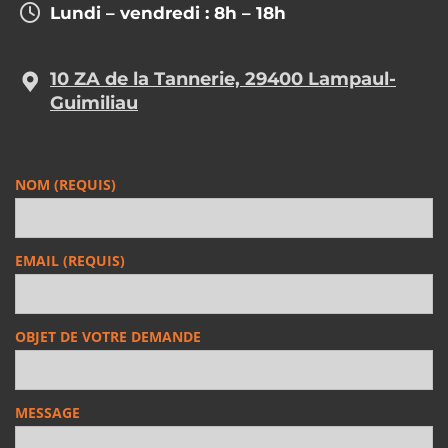
Lundi – vendredi : 8h – 18h
10 ZA de la Tannerie, 29400 Lampaul-
Guimiliau
NOM (REQUIS)
EMAIL (REQUIS)
OBJET DE VOTRE DEMANDE
MESSAGE