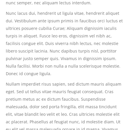
nunc semper, nec aliquam lectus interdum.
Nunc lacus dui, hendrerit ut ligula vitae, hendrerit aliquet
dui. Vestibulum ante ipsum primis in faucibus orci luctus et
ultrices posuere cubilia Curae; Aliquam dignissim iaculis
turpis in aliquet. Fusce leo eros, dignissim vel nibh ac,
facilisis congue elit. Duis viverra nibh lectus, nec molestie
libero suscipit lacinia. Nunc dapibus turpis nisl, porttitor
pulvinar justo semper quis. Vivamus in dignissim ipsum.
Nulla facilisi. Morbi non nulla a nulla scelerisque molestie.
Donec id congue ligula.
Nullam imperdiet risus sapien, sed dictum mauris aliquam
eget. Sed ut tellus vitae mauris feugiat consequat. Cras
pretium metus ac ex dictum faucibus. Suspendisse
malesuada, dolor sed porta fringilla, elit massa tincidunt
elit, vitae blandit leo velit et leo. Cras ultricies molestie elit
ac placerat. Phasellus at feugiat nunc, id molestie diam. Ut
eu elit vel massa malesuada ornare in id magna. Vivamus