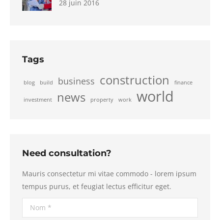
28 juin 2016
Tags
construction
business
blog
build
finance
world
news
investment
property
work
Need consultation?
Mauris consectetur mi vitae commodo - lorem ipsum
tempus purus, et feugiat lectus efficitur eget.
Nom *