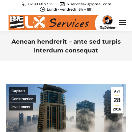
02 98 68 73 25
lx.services29@gmail.com
Lundi - vendredi : 8h – 18h
Aenean hendrerit – ante sed turpis
interdum consequat
Vous êtes ici :
Capitals
Avr
28
Construction
Investment
2016