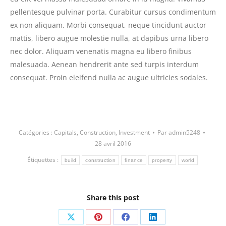
pellentesque pulvinar porta. Curabitur cursus condimentum
ex non aliquam. Morbi consequat, neque tincidunt auctor
mattis, libero augue molestie nulla, at dapibus urna libero
nec dolor. Aliquam venenatis magna eu libero finibus
malesuada. Aenean hendrerit ante sed turpis interdum
consequat. Proin eleifend nulla ac augue ultricies sodales.
Catégories :
Capitals
,
Construction
,
Investment
Par
admin5248
28 avril 2016
Étiquettes :
build
construction
finance
property
world
Share this post
Partager
Partager
Partager
Partager