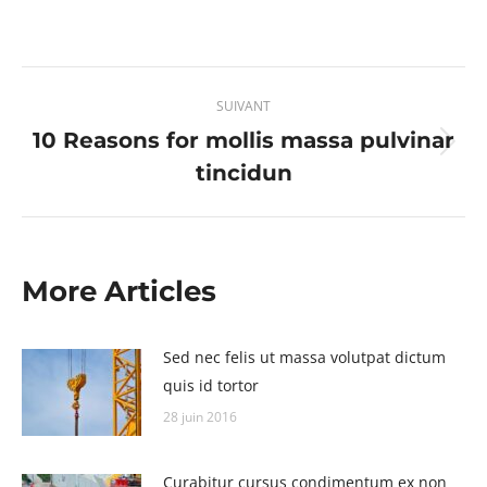
sur
sur
sur
sur
X
Pinterest
Facebook
LinkedIn
Navigation
SUIVANT
article
10 Reasons for mollis massa pulvinar
Article
tincidun
suivant
:
More Articles
Sed nec felis ut massa volutpat dictum
quis id tortor
28 juin 2016
Curabitur cursus condimentum ex non