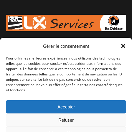
Gérer le consentement
Votre spécialiste en équipement d'élevage pour porcs,
bovins ou volailles, de l'aménagement à l'alimentation en
Pour offrir les meilleures expériences, nous utilisons des technologies
passant par la ventilation. A Lampaul-Guimilliau en
telles que les cookies pour stocker et/ou accéder aux informations des
appareils. Le fait de consentir à ces technologies nous permettra de
Bretagne, SAV 7J/7.
traiter des données telles que le comportement de navigation ou les ID
uniques sur ce site. Le fait de ne pas consentir ou de retirer son
consentement peut avoir un effet négatif sur certaines caractéristiques
Retrouvez-nous sur :
et fonctions.
Facebook
Instagram
Accepter
Refuser