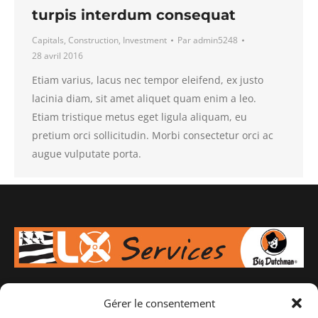
turpis interdum consequat
Capitals
,
Construction
,
Investment
Par
admin5248
28 avril 2016
Etiam varius, lacus nec tempor eleifend, ex justo
lacinia diam, sit amet aliquet quam enim a leo.
Etiam tristique metus eget ligula aliquam, eu
pretium orci sollicitudin. Morbi consectetur orci ac
augue vulputate porta.
Gérer le consentement
Votre spécialiste en équipement d'élevage pour porcs,