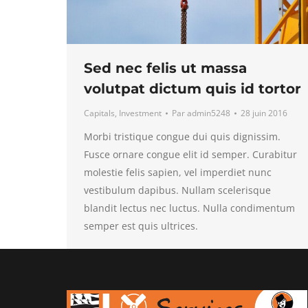
Sed nec felis ut massa
volutpat dictum quis id tortor
Capitals
,
Investment
Par
admin5248
28 juin 2016
Morbi tristique congue dui quis dignissim.
Fusce ornare congue elit id semper. Curabitur
molestie felis sapien, vel imperdiet nunc
vestibulum dapibus. Nullam scelerisque
blandit lectus nec luctus. Nulla condimentum
semper est quis ultrices.