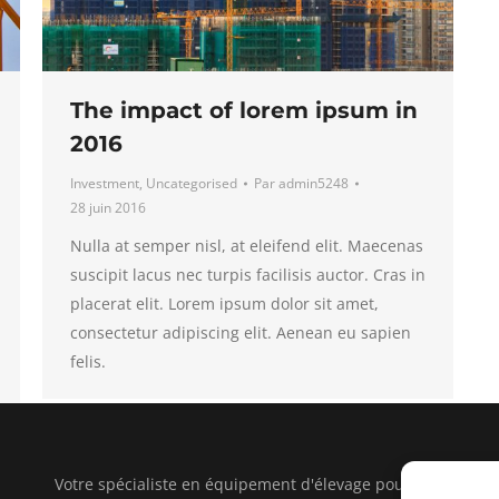
The impact of lorem ipsum in
2016
Investment
,
Uncategorised
Par
admin5248
28 juin 2016
Nulla at semper nisl, at eleifend elit. Maecenas
suscipit lacus nec turpis facilisis auctor. Cras in
placerat elit. Lorem ipsum dolor sit amet,
consectetur adipiscing elit. Aenean eu sapien
felis.
Votre spécialiste en équipement d'élevage pour