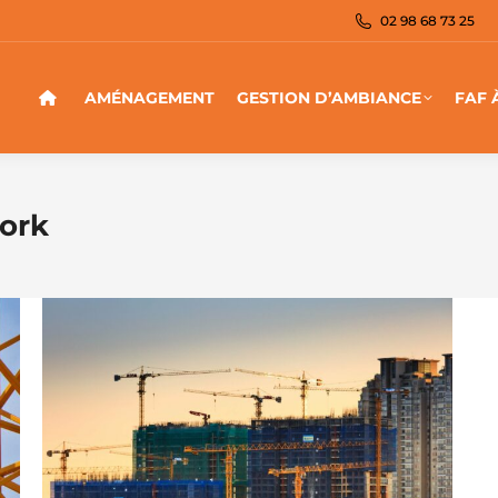
02 98 68 73 25
AMÉNAGEMENT
GESTION D’AMBIANCE
FAF 
ork