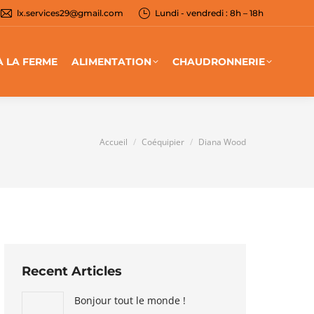
lx.services29@gmail.com
Lundi - vendredi : 8h – 18h
À LA FERME
ALIMENTATION
CHAUDRONNERIE
Vous êtes ici :
Accueil
Coéquipier
Diana Wood
Recent Articles
Bonjour tout le monde !