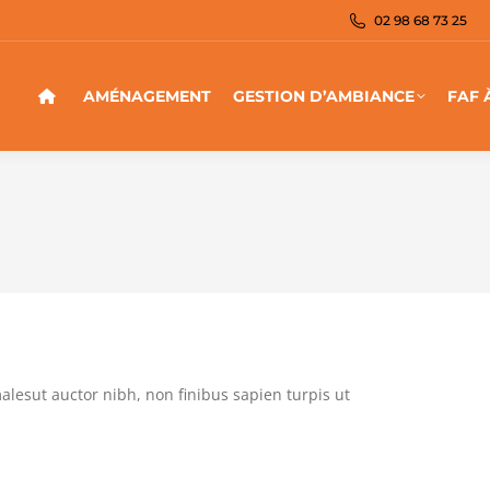
02 98 68 73 25
AMÉNAGEMENT
GESTION D’AMBIANCE
FAF 
malesut auctor nibh, non finibus sapien turpis ut