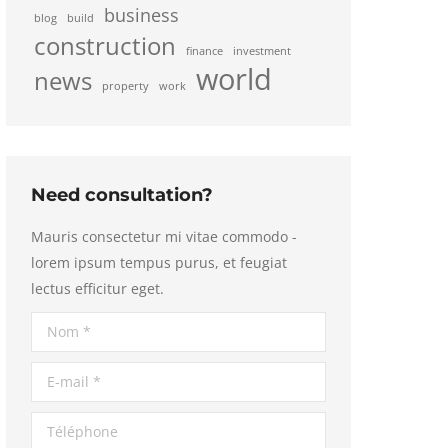
business
blog
build
construction
finance
investment
world
news
property
work
Need consultation?
Mauris consectetur mi vitae commodo -
lorem ipsum tempus purus, et feugiat
lectus efficitur eget.
Nom *
E-mail *
Téléphone