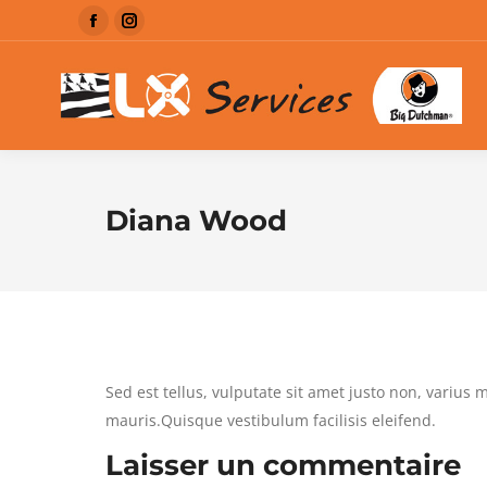
La
La
page
page
Facebook
Instagram
s'ouvre
s'ouvre
dans
dans
une
une
Diana Wood
nouvelle
nouvelle
fenêtre
fenêtre
Sed est tellus, vulputate sit amet justo non, varius 
mauris.Quisque vestibulum facilisis eleifend.
Laisser un commentaire