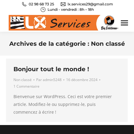
02 98 68 73 25
lx.services29@gmail.com
Lundi - vendredi : 8h – 18h
Archives de la catégorie :
Non classé
Vous êtes ici :
Bonjour tout le monde !
Non classé
Par
admin5248
16 décembre 2024
1 Commentaire
Bienvenue sur WordPress. Ceci est votre premier
article. Modifiez-le ou supprimez-le, puis
commencez à écrire !