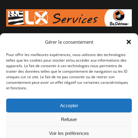
Gérer le consentement
Votre spécialiste en équipement d'élevage pour porcs,
bovins ou volailles, de l'aménagement à l'alimentation en
Pour offrir les meilleures expériences, nous utilisons des technologies
passant par la ventilation. A Lampaul-Guimilliau en
telles que les cookies pour stocker et/ou accéder aux informations des
appareils. Le fait de consentir à ces technologies nous permettra de
Bretagne, SAV 7J/7.
traiter des données telles que le comportement de navigation ou les ID
uniques sur ce site. Le fait de ne pas consentir ou de retirer son
consentement peut avoir un effet négatif sur certaines caractéristiques
Retrouvez-nous sur :
et fonctions.
Facebook
Instagram
Accepter
Refuser
Voir les préférences