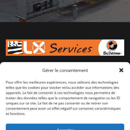
Gérer le consentement
Votre spécialiste en équipement d'élevage pour porcs,
bovins ou volailles, de l'aménagement à l'alimentation en
Pour offrir les meilleures expériences, nous utilisons des technologies
passant par la ventilation. A Lampaul-Guimilliau en
telles que les cookies pour stocker et/ou accéder aux informations des
appareils. Le fait de consentir à ces technologies nous permettra de
Bretagne, SAV 7J/7.
traiter des données telles que le comportement de navigation ou les ID
uniques sur ce site. Le fait de ne pas consentir ou de retirer son
consentement peut avoir un effet négatif sur certaines caractéristiques
Retrouvez-nous sur :
et fonctions.
Facebook
Instagram