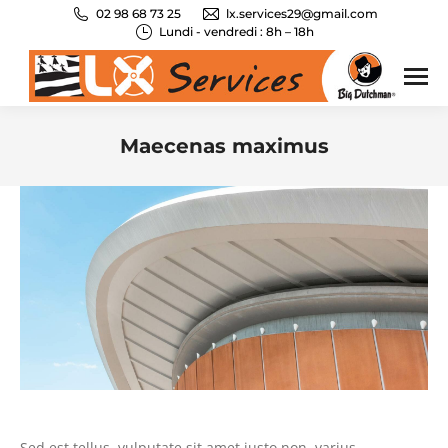
02 98 68 73 25
lx.services29@gmail.com
Lundi - vendredi : 8h – 18h
Maecenas maximus
Vous êtes ici :
Sed est tellus, vulputate sit amet justo non, varius