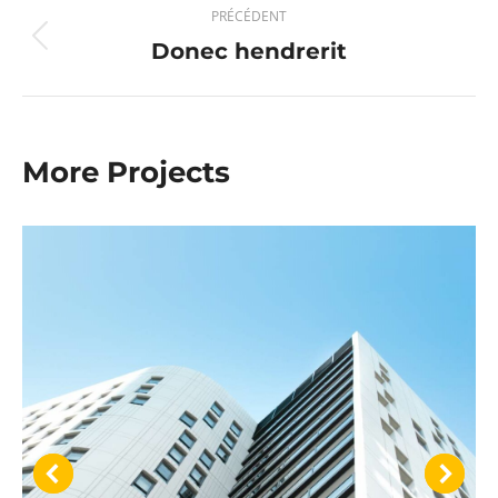
PRÉCÉDENT
de
Donec hendrerit
Onglet
précédent
commentaire
More Projects