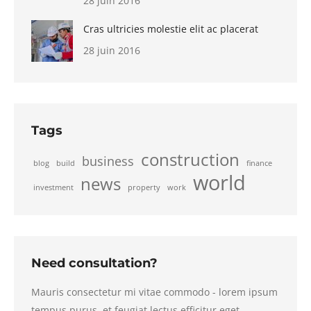
28 juin 2016
Cras ultricies molestie elit ac placerat
28 juin 2016
Tags
construction
business
blog
build
finance
world
news
investment
property
work
Need consultation?
Mauris consectetur mi vitae commodo - lorem ipsum
tempus purus, et feugiat lectus efficitur eget.