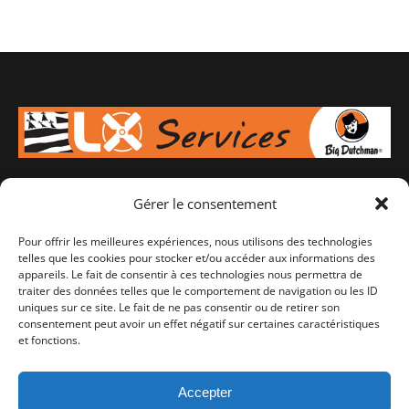
Gérer le consentement
Votre spécialiste en équipement d'élevage pour porcs,
bovins ou volailles, de l'aménagement à l'alimentation en
Pour offrir les meilleures expériences, nous utilisons des technologies
passant par la ventilation. A Lampaul-Guimilliau en
telles que les cookies pour stocker et/ou accéder aux informations des
appareils. Le fait de consentir à ces technologies nous permettra de
Bretagne, SAV 7J/7.
traiter des données telles que le comportement de navigation ou les ID
uniques sur ce site. Le fait de ne pas consentir ou de retirer son
consentement peut avoir un effet négatif sur certaines caractéristiques
Retrouvez-nous sur :
et fonctions.
Facebook
Instagram
Accepter